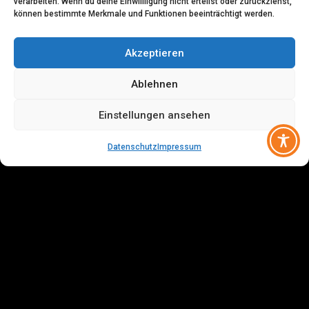
verarbeiten. Wenn du deine Einwillligung nicht erteilst oder zurückziehst,
können bestimmte Merkmale und Funktionen beeinträchtigt werden.
Akzeptieren
Ablehnen
Einstellungen ansehen
Datenschutz
Impressum
Öffnungszeiten
Montag – Donnerstag:
07:00 – 16:30 Uhr
Freitag: